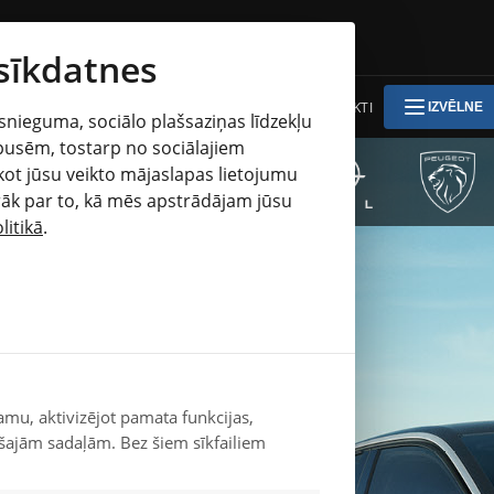
 sīkdatnes
JAUNIE AUTO
LIETOTIE AUTO
SERVISS
KONTAKTI
IZVĒLNE
snieguma, sociālo plašsaziņas līdzekļu
 pusēm, tostarp no sociālajiem
sekot jūsu veikto mājaslapas lietojumu
VAKANCES
rāk par to, kā mēs apstrādājam jūsu
litikā
.
Mūsa Mežciems SIA Vakances
AUTOMEHĀNIĶIS/-E
JAUNU AUTO TIRDZNIECĪBAS KONSULTANTS/-TE
tab
AUTOSERVISA KLIENTU KONSULTANTS/-E
 What
AKCIJAS
amu, aktivizējot pamata funkcijas,
šajām sadaļām. Bez šiem sīkfailiem
KONTAKTI