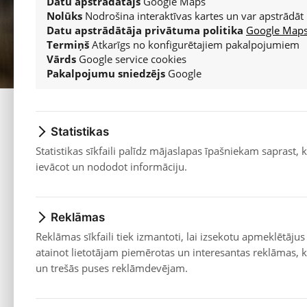
Hyundai
Datu apstrādātājs
Google Maps
Nolūks
Nodrošina interaktīvas kartes un var apstrādāt 
Skatīt vairāk...
Datu apstrādātāja privātuma politika
Google Maps 
Termiņš
Atkarīgs no konfigurētajiem pakalpojumiem
Servisa piedāvājumi
Vārds
Google service cookies
Pakalpojumu sniedzējs
Google
Statistikas
Statistikas sīkfaili palīdz mājaslapas īpašniekam saprast,
ievācot un nododot informāciju.
Reklāmas
Reklāmas sīkfaili tiek izmantoti, lai izsekotu apmeklētājus
atainot lietotājam piemērotas un interesantas reklāmas, ku
un trešās puses reklāmdevējam.