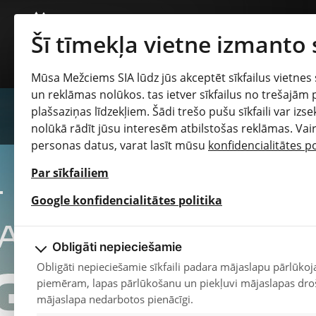
Šī tīmekļa vietne izmanto
Mūsa Mežciems SIA lūdz jūs akceptēt sīkfailus vietnes 
un reklāmas nolūkos. tas ietver sīkfailus no trešajām
plašsaziņas līdzekļiem. Šādi trešo pušu sīkfaili var iz
ZIŅAS UN NOTIKUMI
nolūkā rādīt jūsu interesēm atbilstošas reklāmas. Vai
personas datus, varat lasīt mūsu
konfidencialitātes po
Automašīnas iegāde ārzemēs – vai vienkārši lēts pirkums, vai
tomēr nopietns projekts?
Par sīkfailiem
Citroën jaunais konceptauto: sešvietīga dzīvojamā istaba uz
riteņiem
opens in a new 
Google konfidencialitātes politika
Ziema nav aiz kalniem
Hyundai SANTA FE modeļi plūc divkāršus laurus 2025. gada
Obligāti nepieciešamie
Car? elektroauto balvu ceremonijā
Obligāti nepieciešamie sīkfaili padara mājaslapu pārlūkoj
JAUNAIS CITROËN C5 AIRCROSS
piemēram, lapas pārlūkošanu un piekļuvi mājaslapas dro
Skatīt vairāk...
mājaslapa nedarbotos pienācīgi.