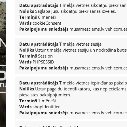
Datu apstrādātājs
Tīmekļa vietnes sīkdatņu piekrišan
JAUNIE AUTO
Nolūks
Saglabā jūsu sīkdatņu piekrišanas izvēles.
Termiņš
6 mēneši
Izvēlies marku
Vārds
cookieConsent
Pakalpojumu sniedzējs
musamezciems.lv.vehicom.e
LIETOTIE AUTO
Datu apstrādātājs
Tīmekļa vietnes sesija
Visi piedāvājumi
Nolūks
Uztur tīmekļa vietnes sesiju un nodrošina būtis
Termiņš
Session
Vārds
PHPSESSID
SERVISS
Pakalpojumu sniedzējs
musamezciems.lv.vehicom.e
Apkope
Kontakti
Datu apstrādātājs
Tīmekļa vietnes iepirkšanās pakal
Nolūks
Uztur pagaidu identifikatoru, kas nepieciešams 
Virsbūvju remonts
piesaistes pakalpojumiem.
Termiņš
1 mēneši
Garantijas
Vārds
shopIdentifier
Peugeot
Pakalpojumu sniedzējs
musamezciems.lv.vehicom.e
Citroën