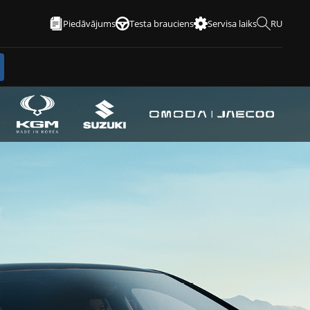
Piedāvājums
Testa brauciens
Servisa laiks
RU
Rezervē izmēģinājuma
braucienu
Nāc un izmēģini savu sapņu auto!
Rezervē izmēģinājuma braucienu mūsu
salonā vai pasūtīsim auto pie tevis.
Rezervēt tagad
→
KONTAKTI
Sazinies ar mums