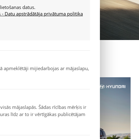
lietošanas datus.
- Datu apstrādātāja privātuma politika
 kā apmeklētāji mijiedarbojas ar mājaslapu,
 visās mājaslapās. Šādas rīcības mērķis ir
ras līdz ar to ir vērtīgākas publicētājam