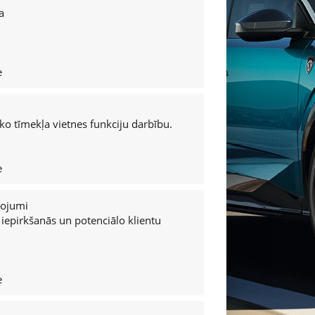
Mūsa Mežciems Rīga
a
Atsauksmes
Pieejamība
Privātuma nosacījumi un sīkdatņu izmantošana (cook
e
Integrētās pārvaldības sistēmas politika
ko tīmekļa vietnes funkciju darbību.
e
pojumi
iepirkšanās un potenciālo klientu
e