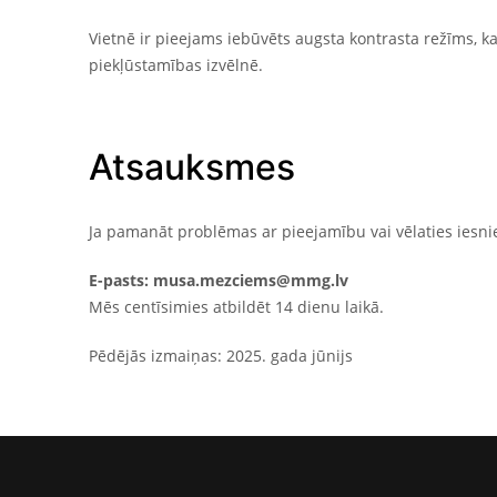
Vietnē ir pieejams iebūvēts augsta kontrasta režīms, 
piekļūstamības izvēlnē.
Atsauksmes
Ja pamanāt problēmas ar pieejamību vai vēlaties iesnie
E-pasts: musa.mezciems@mmg.lv
Mēs centīsimies atbildēt 14 dienu laikā.
Pēdējās izmaiņas: 2025. gada jūnijs