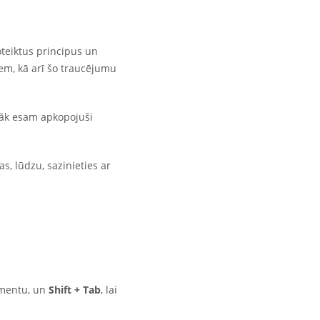
teiktus principus un
ies)
em, kā arī šo traucējumu
emāk esam apkopojuši
, lūdzu, sazinieties ar
lementu, un
Shift + Tab
, lai