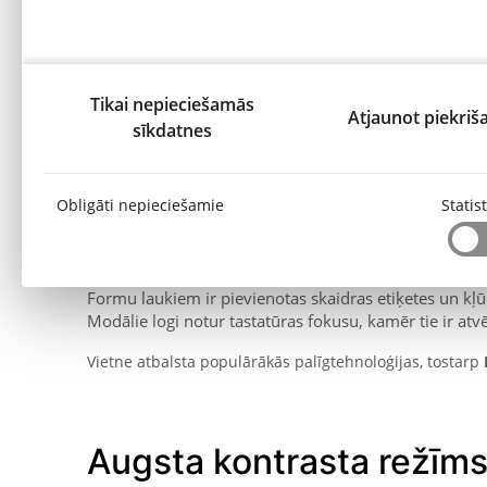
Visas tīmekļvietnes funkcijas saglabājas pieejamas arī p
Tikai nepieciešamās
Ekrānlasītāju izmantoša
Atjaunot piekriš
sīkdatnes
Šī vietne ir savietojama ar ekrānlasītājiem un citiem pa
Obligāti nepieciešamie
Statis
Attēliem, kas nodod informāciju, ir alternatīvais tekst
Dekoratīvie attēli tiek ignorēti palīgrīkos.
Virsraksti tiek izmantoti konsekventi un atbilstoši stru
Formu laukiem ir pievienotas skaidras etiķetes un kļ
Modālie logi notur tastatūras fokusu, kamēr tie ir atvē
Vietne atbalsta populārākās palīgtehnoloģijas, tostarp
Augsta kontrasta režīm