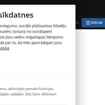
 sīkdatnes
JAUNIE AUTO
LIETOTIE AUTO
SERVISS
KONTAKTI
IZVĒLNE
snieguma, sociālo plašsaziņas līdzekļu
 pusēm, tostarp no sociālajiem
sekot jūsu veikto mājaslapas lietojumu
VAKANCES
rāk par to, kā mēs apstrādājam jūsu
litikā
.
Mūsa Mežciems SIA Vakances
AUTOMEHĀNIĶIS/-E
JAUNU AUTO TIRDZNIECĪBAS KONSULTANTS/-TE
tab
AUTOSERVISA KLIENTU KONSULTANTS/-E
 What
AKCIJAS
amu, aktivizējot pamata funkcijas,
šajām sadaļām. Bez šiem sīkfailiem
KONTAKTI