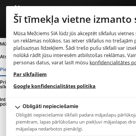
Šī tīmekļa vietne izmanto
Mūsa Mežciems SIA lūdz jūs akceptēt sīkfailus vietnes 
un reklāmas nolūkos. tas ietver sīkfailus no trešajām
Mūsa Mežciems Rīga
plašsaziņas līdzekļiem. Šādi trešo pušu sīkfaili var iz
ZIŅAS UN NOTIKUMI
nolūkā rādīt jūsu interesēm atbilstošas reklāmas. Vai
Atsauksmes
personas datus, varat lasīt mūsu
konfidencialitātes po
Automašīnas iegāde ārzemēs – vai vienkārši lēts pirkums, vai
Pieejamība
tomēr nopietns projekts?
Par sīkfailiem
Citroën jaunais konceptauto: sešvietīga dzīvojamā istaba uz
Privātuma nosacījumi un
riteņiem
opens in a new 
Google konfidencialitātes politika
sīkdatņu izmantošana (cookies)
Ziema nav aiz kalniem
Integrētās pārvaldības sistēmas
Hyundai SANTA FE modeļi plūc divkāršus laurus 2025. gada
politika
Obligāti nepieciešamie
Car? elektroauto balvu ceremonijā
Obligāti nepieciešamie sīkfaili padara mājaslapu pārlūkoj
JAUNAIS CITROËN C5 AIRCROSS
piemēram, lapas pārlūkošanu un piekļuvi mājaslapas dro
Kontakti
Pieejamība
Skatīt vairāk...
mājaslapa nedarbotos pienācīgi.