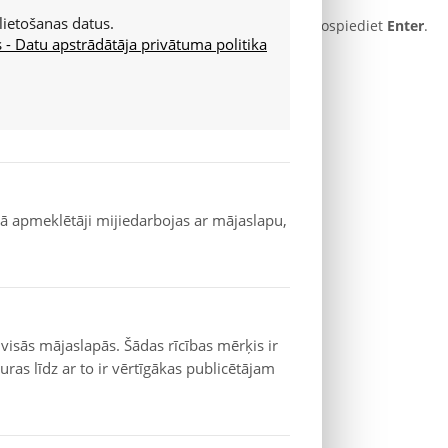
lietošanas datus.
krāsas izmaiņām. Lai aktivizētu saiti vai pogu, nospiediet
Enter
.
- Datu apstrādātāja privātuma politika
em:
 pārlecot tieši uz galveno saturu.
 fona un dzeltena/balta teksta skatu.
 kā apmeklētāji mijiedarbojas ar mājaslapu,
rammas iebūvētās funkcijas:
 visās mājaslapās. Šādas rīcības mērķis ir
ras līdz ar to ir vērtīgākas publicētājam
i.