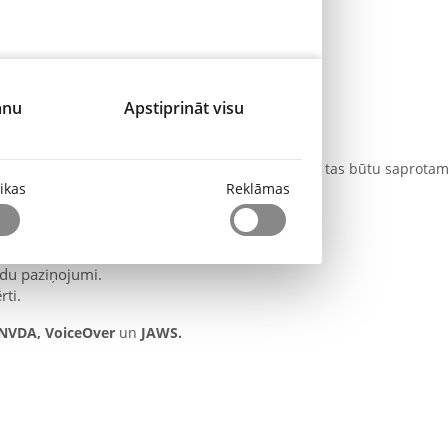
alielinātā skatā.
na
anu
Apstiprināt visu
līgtehnoloģiju rīkiem. Saturs ir strukturēts tā, lai tas būtu saprotam
tikas
Reklāmas
s.
ktūrai.
ūdu paziņojumi.
rti.
NVDA, VoiceOver
un
JAWS.
s