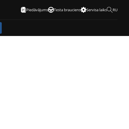
Piedāvājums
Testa brauciens
Servisa laiks
RU
Rezervē izmēģinājuma
braucienu
Nāc un izmēģini savu sapņu auto!
Rezervē izmēģinājuma braucienu mūsu
salonā vai pasūtīsim auto pie tevis.
Rezervēt tagad
→
KONTAKTI
Sazinies ar mums