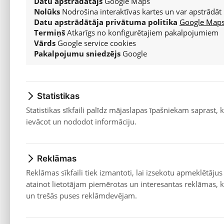
Hyundai
Datu apstrādātājs
Google Maps
Nolūks
Nodrošina interaktīvas kartes un var apstrādāt 
Aktīvais elements tiek iezīmēts ar redzamu apveidu vai 
Skatīt vairāk...
Datu apstrādātāja privātuma politika
Google Maps 
Termiņš
Atkarīgs no konfigurētajiem pakalpojumiem
Servisa piedāvājumi
Pirmās trīs saites ir redzamas tikai tastatūras lietotāji
Vārds
Google service cookies
Pakalpojumu sniedzējs
Google
Pāriet uz galveno saturu
— izlaiž galveni un izvēlni,
Pārslēgt augsta kontrasta režīmu
— aktivizē melna
Pieejamība
— atver šo pašu informācijas lapu.
Statistikas
Statistikas sīkfaili palīdz mājaslapas īpašniekam saprast,
Satura palielināšana
ievācot un nododot informāciju.
Jūs varat mainīt lapas mērogu, izmantojot pārlūkprog
Reklāmas
Windows / Linux: Ctrl + +
vai
Ctrl + -
Reklāmas sīkfaili tiek izmantoti, lai izsekotu apmeklētājus
Mac: ⌘ + +
vai
⌘ + -
atainot lietotājam piemērotas un interesantas reklāmas, ku
un trešās puses reklāmdevējam.
Lai atgrieztos noklusējuma skatā:
Ctrl + 0
vai
⌘ + 0
Alternatīvi – turiet
Ctrl
(vai
⌘
) un ritiniet ar peles rullīt