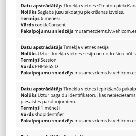
Pieejamība
Datu apstrādātājs
Tīmekļa vietnes sīkdatņu piekrišan
JAUNIE AUTO
Nolūks
Saglabā jūsu sīkdatņu piekrišanas izvēles.
Termiņš
6 mēneši
Izvēlies marku
Šī tīmekļvietne ir izstrādāta, ievērojot
WCAG 2.1 AA lī
Vārds
cookieConsent
prakses, lai cilvēki ar dažādiem funkcionāliem traucēj
Pakalpojumu sniedzējs
musamezciems.lv.vehicom.e
kombinācijām — varētu efektīvi izmantot šo vietni.
LIETOTIE AUTO
Datu apstrādātājs
Tīmekļa vietnes sesija
Visi piedāvājumi
Papildus tam pieejamību bieži vien var uzlabot arī paš
Nolūks
Uztur tīmekļa vietnes sesiju un nodrošina būtis
galvenās atbalsta iespējas.
Termiņš
Session
Vārds
PHPSESSID
SERVISS
Mēs esam apņēmušies uzlabot digitālo pieejamību un no
Pakalpojumu sniedzējs
musamezciems.lv.vehicom.e
mums.
Apkope
Kontakti
Datu apstrādātājs
Tīmekļa vietnes iepirkšanās pakal
Nolūks
Uztur pagaidu identifikatoru, kas nepieciešams 
Virsbūvju remonts
piesaistes pakalpojumiem.
Navigācija ar tastatūru
Termiņš
1 mēneši
Garantijas
Vārds
shopIdentifier
Peugeot
Pakalpojumu sniedzējs
musamezciems.lv.vehicom.e
Šajā vietnē ir iespējams pilnībā pārvietoties tikai ar t
Citroën
pārietu atpakaļ.