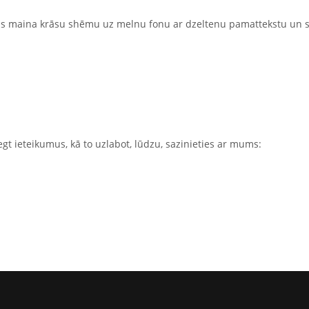
kas maina krāsu shēmu uz melnu fonu ar dzeltenu pamattekstu un sa
gt ieteikumus, kā to uzlabot, lūdzu, sazinieties ar mums: